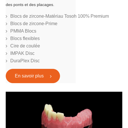
des ponts et des placages.
Blocs de zircone-Matériau Tosoh 100% Premium
Blocs de zircone-Prime
PMMA Blocs
Blocs flexibles
Cire de coulée
IMPAK Disc
DuraPlex Disc
En savoir plus