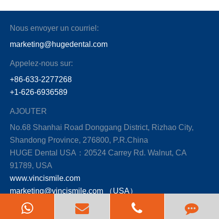
Nous envoyer un courriel:
marketing@hugedental.com
Appelez-nous sur:
+86-633-2277268
+1-626-6936589
AJOUTER
No.68 Shanhai Road Donggang District, Rizhao City,
Shandong Province, 276800, P.R.China
HUGE Dental USA：20524 Carrey Rd. Walnut, CA
91789, USA
www.vincismile.com
marketing@vincismile.com （USA）
HUGE Dental Singapore: 987 Serangoon Road
Singapore (328147)