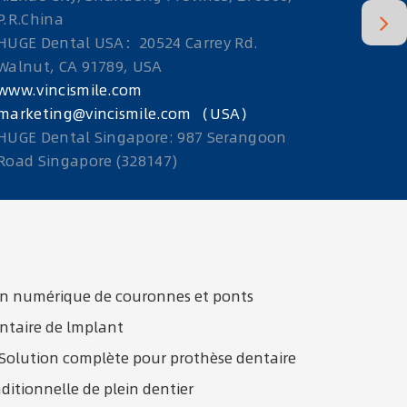
P.R.China
HUGE Dental USA：20524 Carrey Rd.
Walnut, CA 91789, USA
www.vincismile.com
marketing@vincismile.com （USA）
HUGE Dental Singapore: 987 Serangoon
Road Singapore (328147)
on numérique de couronnes et ponts
ntaire de lmplant
 Solution complète pour prothèse dentaire
aditionnelle de plein dentier