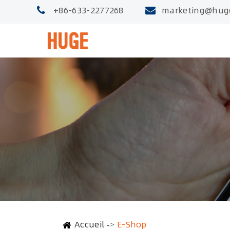
+86-633-2277268
marketing@hug
Accueil
E-Shop