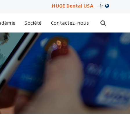
HUGE Dental USA
fr
English
adémie
Société
Contactez-nous
日本語
français
Deutsch
Español
русский
português
العربية