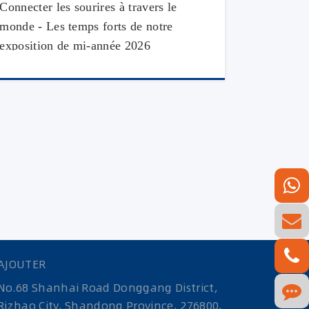
Connecter les sourires à travers le
monde - Les temps forts de notre
exposition de mi-année 2026
AJOUTER
No.68 Shanhai Road Donggang District,
Rizhao City, Shandong Province, 276800,