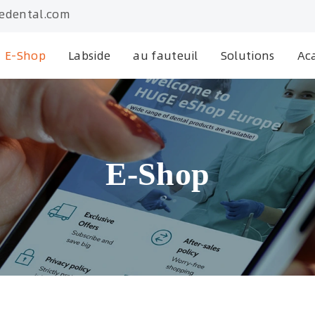
edental.com
E-Shop
Labside
au fauteuil
Solutions
Ac
E-Shop