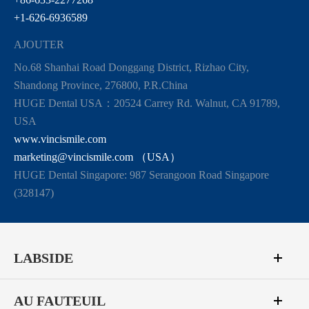
+1-626-6936589
AJOUTER
No.68 Shanhai Road Donggang District, Rizhao City,
Shandong Province, 276800, P.R.China
HUGE Dental USA：20524 Carrey Rd. Walnut, CA 91789,
USA
www.vincismile.com
marketing@vincismile.com （USA）
HUGE Dental Singapore: 987 Serangoon Road Singapore
(328147)
LABSIDE
AU FAUTEUIL