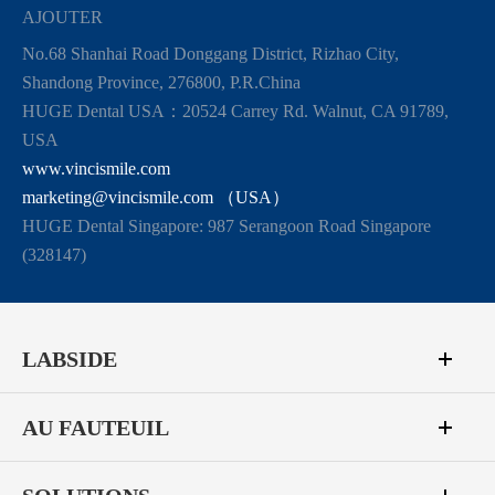
AJOUTER
No.68 Shanhai Road Donggang District, Rizhao City,
Shandong Province, 276800, P.R.China
HUGE Dental USA：20524 Carrey Rd. Walnut, CA 91789,
USA
www.vincismile.com
marketing@vincismile.com （USA）
HUGE Dental Singapore: 987 Serangoon Road Singapore
(328147)
LABSIDE
AU FAUTEUIL