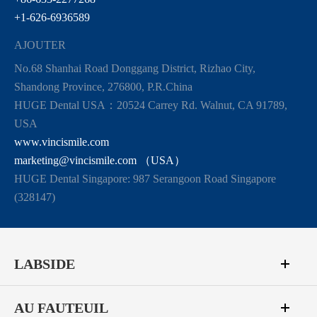
+1-626-6936589
AJOUTER
No.68 Shanhai Road Donggang District, Rizhao City,
Shandong Province, 276800, P.R.China
HUGE Dental USA：20524 Carrey Rd. Walnut, CA 91789,
USA
www.vincismile.com
marketing@vincismile.com （USA）
HUGE Dental Singapore: 987 Serangoon Road Singapore
(328147)
LABSIDE
AU FAUTEUIL