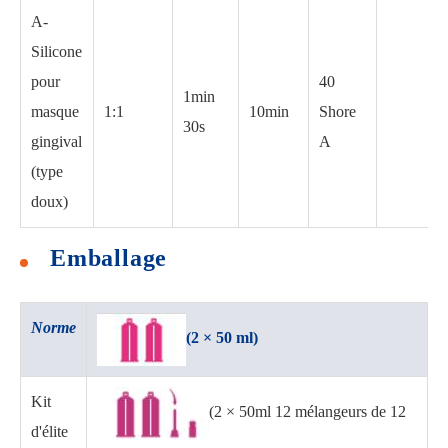
A-
Silicone
pour
40
1min
masque
1:1
10min
Shore
30s
gingival
A
(type
doux)
Emballage
Norme
(2 × 50 ml)
Kit
(2 × 50ml 12 mélangeurs de 12
d'élite