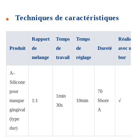
Techniques de caractéristiques
Rapport
Temps
Temps
Réalisab
Produit
de
de
de
Dureté
avec un
mélange
travail
réglage
bur
A-
Silicone
pour
70
1min
masque
1:1
10min
Shore
√
30s
gingival
A
(type
dur)