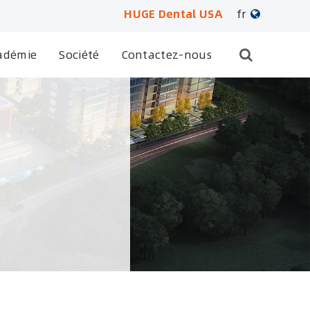
HUGE Dental USA
fr
English
adémie
Société
Contactez-nous
日本語
français
Deutsch
Español
русский
português
العربية