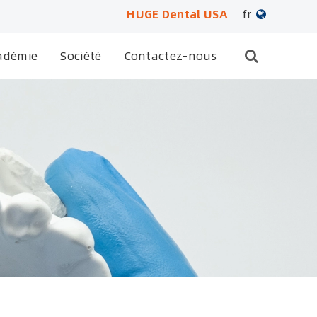
HUGE Dental USA
fr
English
adémie
Société
Contactez-nous
日本語
français
Deutsch
Español
русский
português
العربية