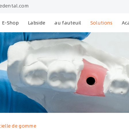
edental.com
E-Shop
Labside
au fauteuil
Solutions
Ac
icielle de gomme