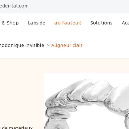
edental.com
E-Shop
Labside
au fauteuil
Solutions
Ac
hodonique invisible
Aligneur clair
it de matériaux