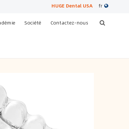
HUGE Dental USA
fr
English
adémie
Société
Contactez-nous
日本語
français
Deutsch
Español
русский
português
العربية