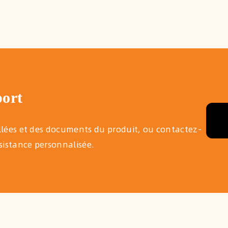
port
illées et des documents du produit, ou contactez-
istance personnalisée.