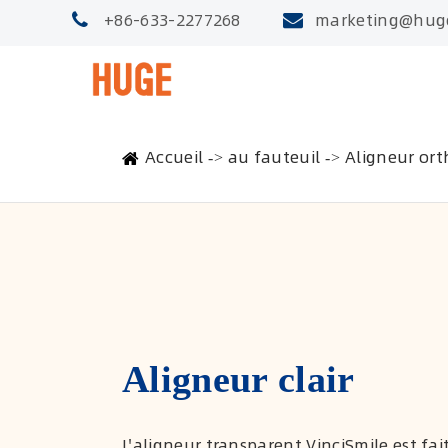
+86-633-2277268
marketing@hug
Accueil
au fauteuil
Aligneur ort
Aligneur clair
L'aligneur transparent VinciSmile est fa