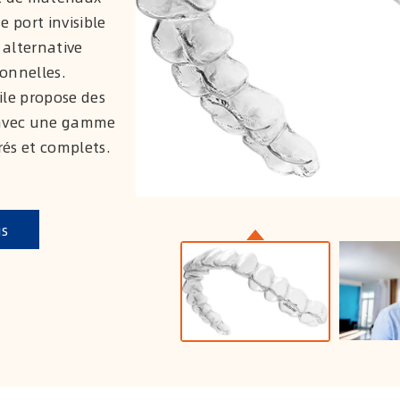
 port invisible
 alternative
ionnelles.
ile propose des
 avec une gamme
és et complets.
us