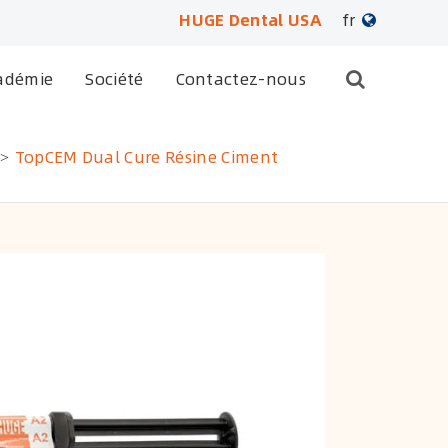
HUGE Dental USA
fr
English
adémie
Société
Contactez-nous
日本語
TopCEM Dual Cure Résine Ciment
français
Deutsch
Español
русский
português
العربية