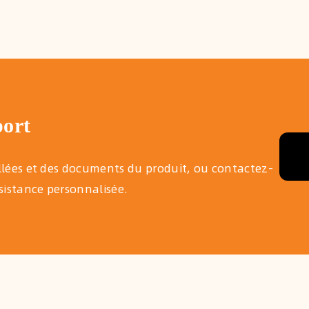
port
illées et des documents du produit, ou contactez-
istance personnalisée.