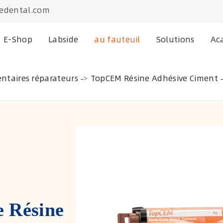
edental.com
E-Shop
Labside
au fauteuil
Solutions
Ac
ntaires réparateurs
TopCEM Résine Adhésive Ciment
 Résine