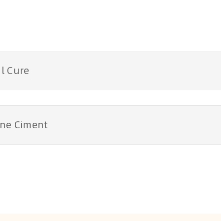
l Cure
ine Ciment