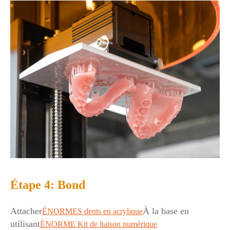
Étape 4: Bond
Attacher
À la base en
ÉNORMES dents en acrylique
utilisant
ÉNORME Kit de liaison numérique