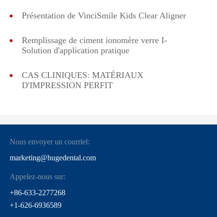
Présentation de VinciSmile Kids Clear Aligner
Remplissage de ciment ionomère verre I-
Solution d'application pratique
CAS CLINIQUES: MATÉRIAUX
D'IMPRESSION PERFIT
Nous envoyer un courriel:
marketing@hugedental.com
Appelez-nous sur:
+86-633-2277268
+1-626-6936589