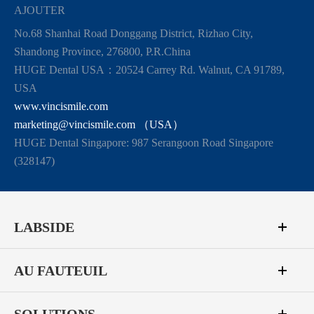
AJOUTER
No.68 Shanhai Road Donggang District, Rizhao City,
Shandong Province, 276800, P.R.China
HUGE Dental USA：20524 Carrey Rd. Walnut, CA 91789,
USA
www.vincismile.com
marketing@vincismile.com （USA）
HUGE Dental Singapore: 987 Serangoon Road Singapore
(328147)
LABSIDE
AU FAUTEUIL