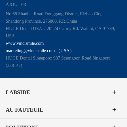
AJOUTER
No.68 Shanhai Road Donggang District, Rizhao City,
Shandong Province, 276800, P.R.China
HUGE Dental USA：20524 Carrey Rd. Walnut, CA 91789,
USA
www.vincismile.com
marketing@vincismile.com （USA）
HUGE Dental Singapore: 987 Serangoon Road Singapore
(328147)
LABSIDE
AU FAUTEUIL