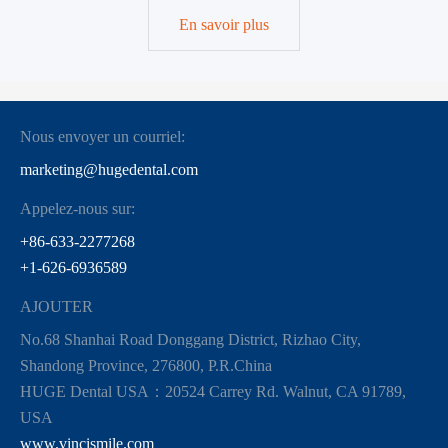
En savoir plus
Nous envoyer un courriel:
marketing@hugedental.com
Appelez-nous sur:
+86-633-2277268
+1-626-6936589
AJOUTER
No.68 Shanhai Road Donggang District, Rizhao City,
Shandong Province, 276800, P.R.China
HUGE Dental USA：20524 Carrey Rd. Walnut, CA 91789,
USA
www.vincismile.com