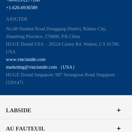
+1-626-6936589
AJOUTER
No.68 Shanhai Road Donggang District, Rizhao City,
Shandong Province, 276800, P.R.China
HUGE Dental USA：20524 Carrey Rd. Walnut, CA 91789,
USA
www.vincismile.com
marketing@vincismile.com （USA）
HUGE Dental Singapore: 987 Serangoon Road Singapore
(328147)
LABSIDE
AU FAUTEUIL