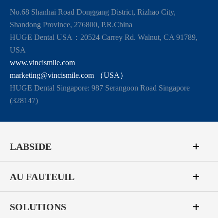
No.68 Shanhai Road Donggang District, Rizhao City,
Shandong Province, 276800, P.R.China
HUGE Dental USA：20524 Carrey Rd. Walnut, CA 91789,
USA
www.vincismile.com
marketing@vincismile.com （USA）
HUGE Dental Singapore: 987 Serangoon Road Singapore
(328147)
LABSIDE
AU FAUTEUIL
SOLUTIONS