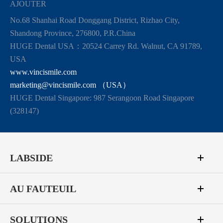
AJOUTER
No.68 Shanhai Road Donggang District, Rizhao City,
Shandong Province, 276800, P.R.China
HUGE Dental USA：20524 Carrey Rd. Walnut, CA 91789,
USA
www.vincismile.com
marketing@vincismile.com （USA）
HUGE Dental Singapore: 987 Serangoon Road Singapore
(328147)
LABSIDE
AU FAUTEUIL
SOLUTIONS