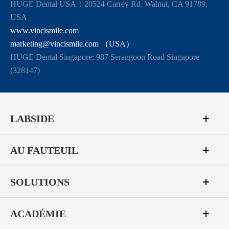
HUGE Dental USA：20524 Carrey Rd. Walnut, CA 91789,
USA
www.vincismile.com
marketing@vincismile.com （USA）
HUGE Dental Singapore: 987 Serangoon Road Singapore
(328147)
LABSIDE
AU FAUTEUIL
SOLUTIONS
ACADÉMIE