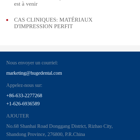
est à venir
CAS CLINIQUES: MATÉRIAUX
D'IMPRESSION PERFIT
Nous envoyer un courriel:
marketing@hugedental.com
Appelez-nous sur:
+86-633-2277268
+1-626-6936589
AJOUTER
No.68 Shanhai Road Donggang District, Rizhao City,
Shandong Province, 276800, P.R.China