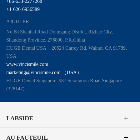
+86-633-2277268
+1-626-6936589
AJOUTER
No.68 Shanhai Road Donggang District, Rizhao City,
Shandong Province, 276800, P.R.China
HUGE Dental USA：20524 Carrey Rd. Walnut, CA 91789,
USA
www.vincismile.com
marketing@vincismile.com （USA）
HUGE Dental Singapore: 987 Serangoon Road Singapore
(328147)
LABSIDE
AU FAUTEUIL